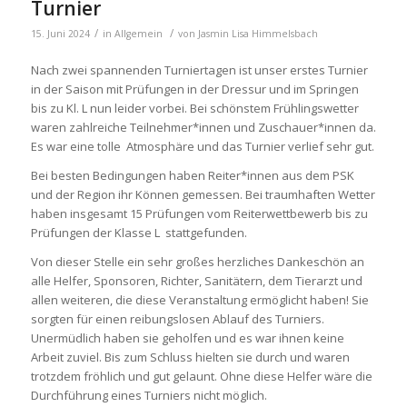
Turnier
/
/
15. Juni 2024
in
Allgemein
von
Jasmin Lisa Himmelsbach
Nach zwei spannenden Turniertagen ist unser erstes Turnier
in der Saison mit Prüfungen in der Dressur und im Springen
bis zu Kl. L nun leider vorbei. Bei schönstem Frühlingswetter
waren zahlreiche Teilnehmer*innen und Zuschauer*innen da.
Es war eine tolle Atmosphäre und das Turnier verlief sehr gut.
Bei besten Bedingungen haben Reiter*innen aus dem PSK
und der Region ihr Können gemessen. Bei traumhaften Wetter
haben insgesamt 15 Prüfungen vom Reiterwettbewerb bis zu
Prüfungen der Klasse L stattgefunden.
Von dieser Stelle ein sehr großes herzliches Dankeschön an
alle Helfer, Sponsoren, Richter, Sanitätern, dem Tierarzt und
allen weiteren, die diese Veranstaltung ermöglicht haben! Sie
sorgten für einen reibungslosen Ablauf des Turniers.
Unermüdlich haben sie geholfen und es war ihnen keine
Arbeit zuviel. Bis zum Schluss hielten sie durch und waren
trotzdem fröhlich und gut gelaunt. Ohne diese Helfer wäre die
Durchführung eines Turniers nicht möglich.