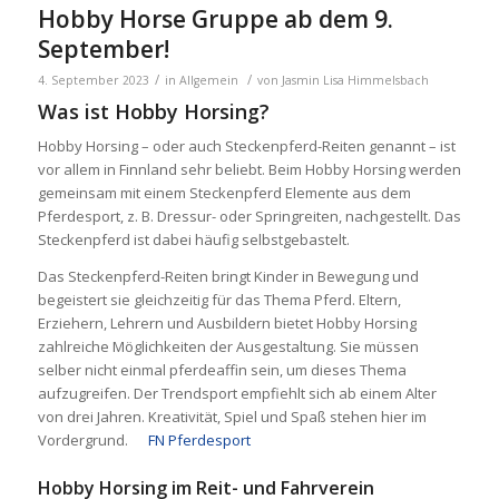
Hobby Horse Gruppe ab dem 9.
September!
/
/
4. September 2023
in
Allgemein
von
Jasmin Lisa Himmelsbach
Was ist Hobby Horsing?
Hobby Horsing – oder auch Steckenpferd-Reiten genannt – ist
vor allem in Finnland sehr beliebt. Beim Hobby Horsing werden
gemeinsam mit einem Steckenpferd Elemente aus dem
Pferdesport, z. B. Dressur- oder Springreiten, nachgestellt. Das
Steckenpferd ist dabei häufig selbstgebastelt.
Das Steckenpferd-Reiten bringt Kinder in Bewegung und
begeistert sie gleichzeitig für das Thema Pferd. Eltern,
Erziehern, Lehrern und Ausbildern bietet Hobby Horsing
zahlreiche Möglichkeiten der Ausgestaltung. Sie müssen
selber nicht einmal pferdeaffin sein, um dieses Thema
aufzugreifen. Der Trendsport empfiehlt sich ab einem Alter
von drei Jahren. Kreativität, Spiel und Spaß stehen hier im
Vordergrund.
FN Pferdesport
Hobby Horsing im Reit- und Fahrverein