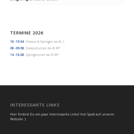
TERMINE 2026
18.-19.04.
Dressur & Springen bis Kl. L
08.-09.08.
Dressurturnier bis Kl.M*
14.-16.08.
Springturnier bis Kl.M*
INTERESSANTE LINKS
Hier findest Du ein paar interessante Links! Viel Spaß auf unserer
Website :)