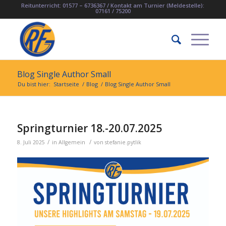
Reitunterricht: 01577 – 6736367 / Kontakt am Turnier (Meldestelle):
07161 / 75200
Blog Single Author Small
Du bist hier:
Startseite
/
Blog
/
Blog Single Author Small
Springturnier 18.-20.07.2025
/
/
8. Juli 2025
in
Allgemein
von
stefanie.pytlik