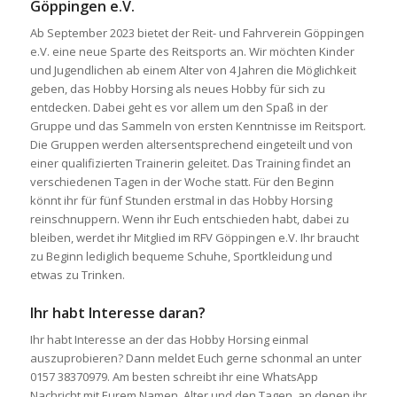
Göppingen e.V.
Ab September 2023 bietet der Reit- und Fahrverein Göppingen
e.V. eine neue Sparte des Reitsports an.
Wir möchten Kinder
und Jugendlichen ab einem Alter von 4 Jahren die Möglichkeit
geben, das Hobby Horsing als neues Hobby für sich zu
entdecken. Dabei geht es vor allem um den Spaß in der
Gruppe und das Sammeln von ersten Kenntnisse im Reitsport.
Die Gruppen werden altersentsprechend eingeteilt und von
einer qualifizierten Trainerin geleitet. Das Training findet an
verschiedenen Tagen in der Woche statt.
Für den Beginn
könnt ihr für fünf Stunden erstmal in das Hobby Horsing
reinschnuppern. Wenn ihr Euch entschieden habt, dabei zu
bleiben, werdet ihr Mitglied im RFV Göppingen e.V.
Ihr braucht
zu Beginn lediglich bequeme Schuhe, Sportkleidung und
etwas zu Trinken.
Ihr habt Interesse daran?
Ihr habt Interesse an der das Hobby Horsing einmal
auszuprobieren? Dann meldet Euch gerne schonmal an unter
0157 38370979. Am besten schreibt ihr eine WhatsApp
Nachricht mit Eurem Namen, Alter und den Tagen, an denen ihr