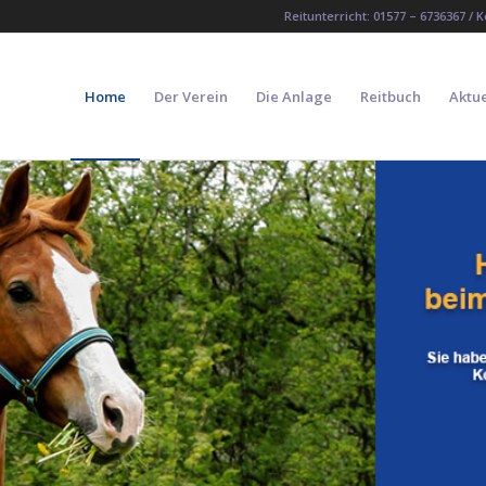
Reitunterricht: 01577 – 6736367 / 
Home
Der Verein
Die Anlage
Reitbuch
Aktue