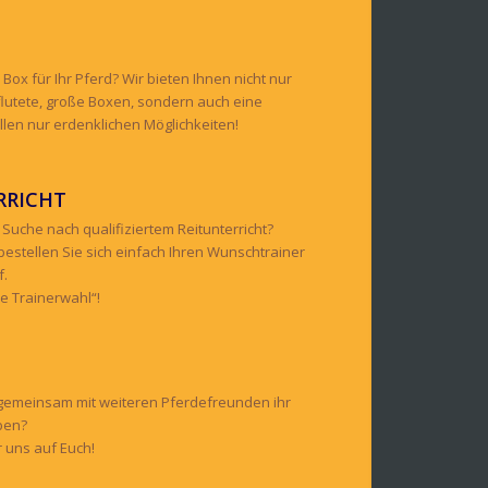
Box für Ihr Pferd? Wir bieten Ihnen nicht nur
flutete, große Boxen, sondern auch eine
allen nur erdenklichen Möglichkeiten!
RRICHT
 Suche nach qualifiziertem Reitunterricht?
bestellen Sie sich einfach Ihren Wunschtrainer
f.
ie Trainerwahl“!
 gemeinsam mit weiteren Pferdefreunden ihr
ben?
 uns auf Euch!