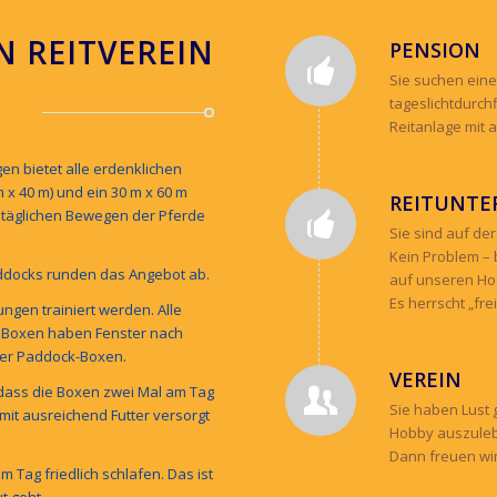
N REITVEREIN
PENSION
Sie suchen eine 
tageslichtdurch
Reitanlage mit 
en bietet alle erdenklichen
 x 40 m) und ein 30 m x 60 m
REITUNTE
 täglichen Bewegen der Pferde
Sie sind auf der
Kein Problem – 
docks runden das Angebot ab.
auf unseren Ho
Es herrscht „fre
ngen trainiert werden. Alle
n Boxen haben Fenster nach
ber Paddock-Boxen.
VEREIN
 dass die Boxen zwei Mal am Tag
Sie haben Lust
 mit ausreichend Futter versorgt
Hobby auszule
Dann freuen wir
 Tag friedlich schlafen. Das ist
t geht.