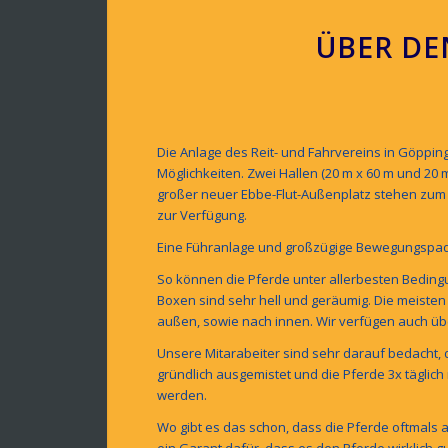
ÜBER DE
Die Anlage des Reit- und Fahrvereins in Göpping
Möglichkeiten. Zwei Hallen (20 m x 60 m und 20 m
großer neuer Ebbe-Flut-Außenplatz stehen zum
zur Verfügung.
Eine Führanlage und großzügige Bewegungspad
So können die Pferde unter allerbesten Bedingu
Boxen sind sehr hell und geräumig. Die meiste
außen, sowie nach innen. Wir verfügen auch ü
Unsere Mitarabeiter sind sehr darauf bedacht,
gründlich ausgemistet und die Pferde 3x täglich
werden.
Wo gibt es das schon, dass die Pferde oftmals am
ein Garant dafür, dass es den Pferde wirklich gu