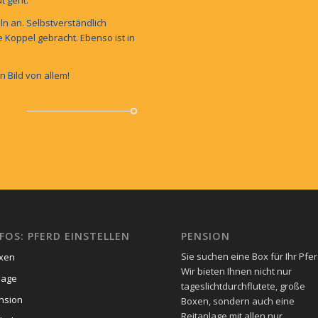
ln an. Selbstverständlich
 Koppel gebracht. Ebenso ist in
 Bild von allem!
FOS: PFERD EINSTELLEN
PENSION
Sie suchen eine Box für Ihr Pfe
xen
Wir bieten Ihnen nicht nur
lage
tageslichtdurchflutete, große
nsion
Boxen, sondern auch eine
Reitanlage mit allen nur