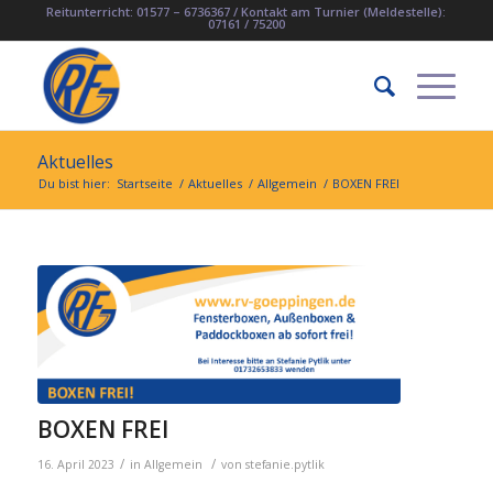
Reitunterricht: 01577 – 6736367 / Kontakt am Turnier (Meldestelle):
07161 / 75200
Aktuelles
Du bist hier:
Startseite
/
Aktuelles
/
Allgemein
/
BOXEN FREI
BOXEN FREI
/
/
16. April 2023
in
Allgemein
von
stefanie.pytlik